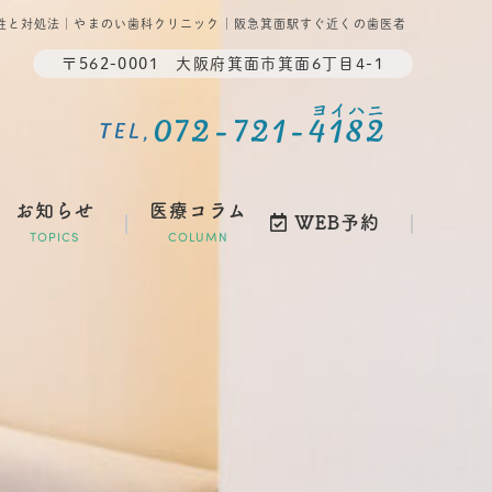
性と対処法｜やまのい歯科クリニック｜阪急箕面駅すぐ近くの歯医者
〒562-0001 大阪府箕面市箕面6丁目4-1
ヨイハニ
072-721-4182
TEL,
お知らせ
医療コラム
WEB予約
TOPICS
COLUMN