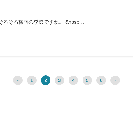
ろそろ梅雨の季節ですね。 &nbsp…
«
1
2
3
4
5
6
»